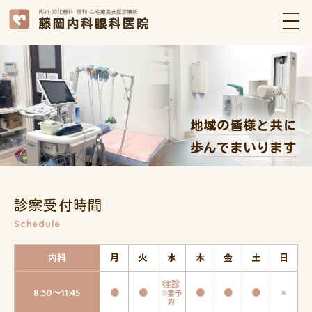
地域の皆様と共に
歩んでまいります
診察受付時間
Schedule
内科
月
火
水
木
金
土
日
往診
8:30～11:45
●
●
●
●
●
×
※要予
約