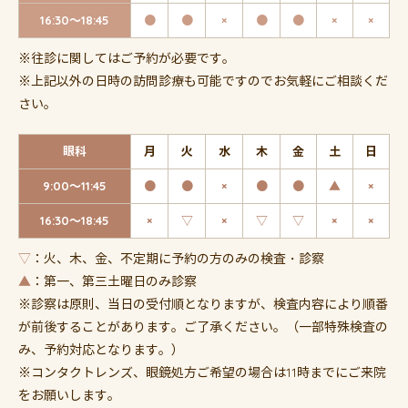
16:30～18:45
●
●
×
●
●
×
×
※往診に関してはご予約が必要です。
※上記以外の日時の訪問診療も可能ですのでお気軽にご相談くだ
さい。
眼科
月
火
水
木
金
土
日
9:00～11:45
●
●
×
●
●
▲
×
16:30～18:45
×
▽
×
▽
▽
×
×
▽
：火、木、金、不定期に予約の方のみの検査・診察
▲
：第一、第三土曜日のみ診察
※診察は原則、当日の受付順となりますが、検査内容により順番
が前後することがあります。ご了承ください。（一部特殊検査の
み、予約対応となります。）
※コンタクトレンズ、眼鏡処方ご希望の場合は11時までにご来院
をお願いします。