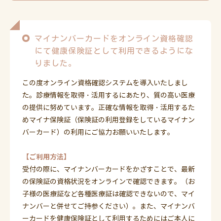
眼科からのお知らせ（2026/7/4の診療について）
2026.6.22
マイナンバーカードをオンライン資格確認
臨時休診のお知らせ
にて健康保険証として利用できるようにな
りました。
2026.6.22
夏季休診日のお知らせ
この度オンライン資格確認システムを導入いたしまし
た。診療情報を取得・活用するにあたり、質の高い医療
の提供に努めています。正確な情報を取得・活用するた
2026.3.10
めマイナ保険証（保険証の利用登録をしているマイナン
眼科からのお知らせ（4/4の診療について）
バーカード）の利用にご協力お願いいたします。
2025.11.6
【ご利用方法】
令和7年インフルエンザ予防接種 インターネット予約終
受付の際に、マイナンバーカードをかざすことで、最新
了のお知らせ
の保険証の資格状況をオンラインで確認できます。（お
子様の医療証など各種医療証は確認できないので、マイ
2025.11.1
ナンバーと併せてご持参ください）。また、マイナンバ
眼科臨時休診のお知らせ
ーカードを健康保険証として利用するためにはご本人に