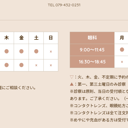
TEL.079-432-0231
木
金
土
日
眼科
月
9:00～11:45
●
●
●
●
×
16:30～18:45
×
●
●
×
×
▽
：火、木、金、不定期に予約
▲
：第一、第三土曜日のみ診察
軽にご相談ください。
※診察は原則、当日の受付順と
あります。ご了承ください。（
※コンタクトレンズ、眼鏡処方ご
※コンタクトレンズは全て注文
※めやにや充血がある方は受付