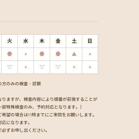
火
水
木
金
土
日
●
×
●
●
▲
×
▽
×
▽
▽
×
×
の方のみの検査・診察
なりますが、検査内容により順番が前後することが
一部特殊検査のみ、予約対応となります。）
希望の場合は11時までにご来院をお願いします。
対応になります。
で必ずお申し出ください。