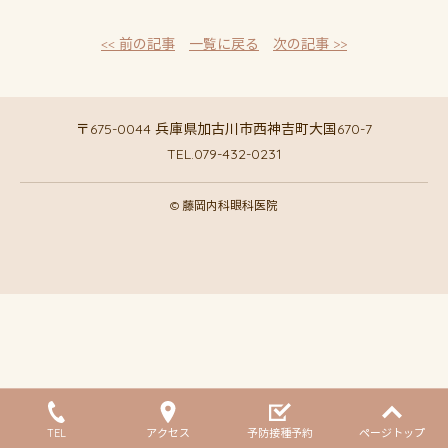
<< 前の記事
一覧に戻る
次の記事 >>
〒675-0044 兵庫県加古川市西神吉町大国670-7
TEL.079-432-0231
© 藤岡内科眼科医院
TEL
アクセス
予防接種予約
ページトップ