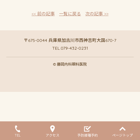
<< 前の記事
一覧に戻る
次の記事 >>
〒675-0044 兵庫県加古川市西神吉町大国670-7
TEL.079-432-0231
© 藤岡内科眼科医院
TEL
アクセス
予防接種予約
ページトップ